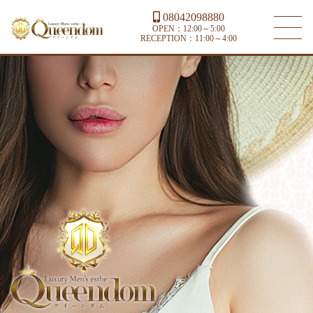
08042098880
OPEN：12:00～5:00
RECEPTION：11:00～4:00